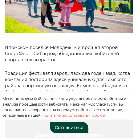
В томском поселке Молодежный прошел второй
СпортФест «Сибагро», объединивших любителей
Нажимая на кнопку, вы
спорта всех возрастов.
соглашаетесь с
«положением о
персональных данных»
Традиция фестиваля зародилась два года назад, когда
компания построила здесь уникальную для Томского
района спортивную площадку. Комплекс объединяет
Отправить
футбольный, волейбольный, баскетбольный и
теннисный корты, беговую дорожку, а также зону для
Мы используем файлы cookie для улучшения взаимодействия и
сдачи ГТО и занятий. Сегодня здесь не только
анализа посещаемости веб-сайта. Нажимая «Согласиться», вы
соглашаетесь сохранить на своем устройстве все технологии,
тренируются, но и проводят районные соревнования и
описанные в нашей
Политике использования cookie
праздники.
Согласиться