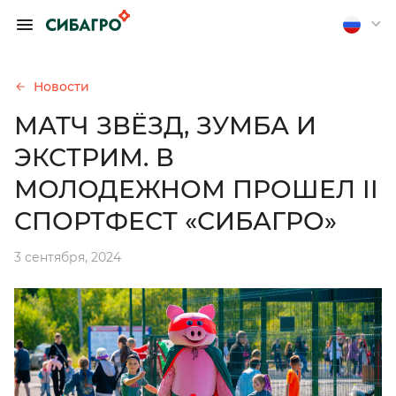
ОБРАТИТЬСЯ К
ПРЕДСЕДАТЕЛЮ
ПРАВЛЕНИЯ А.
Новости
П. ТЮТЮШЕВУ
МАТЧ ЗВЁЗД, ЗУМБА И
Если вы хотите получить
ЭКСТРИМ. В
обратную связь, оставьте
свои контакты
МОЛОДЕЖНОМ ПРОШЕЛ II
СПОРТФЕСТ «СИБАГРО»
Отправить анонимно
3 сентября, 2024