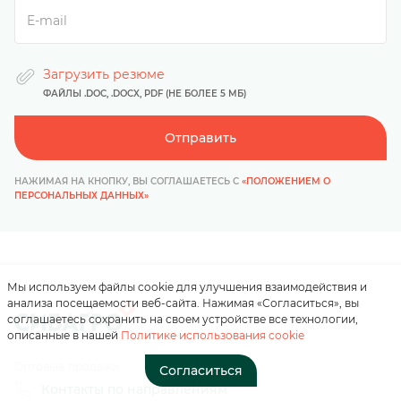
Загрузить резюме
ФАЙЛЫ .DOC, .DOCX, PDF (НЕ БОЛЕЕ 5 МБ)
Отправить
Нажимая на кнопку, вы
соглашаетесь с
НАЖИМАЯ НА КНОПКУ, ВЫ СОГЛАШАЕТЕСЬ С
«ПОЛОЖЕНИЕМ О
«положением о
ПЕРСОНАЛЬНЫХ ДАННЫХ»
персональных данных»
Отправить
Мы используем файлы cookie для улучшения взаимодействия и
анализа посещаемости веб-сайта. Нажимая «Согласиться», вы
соглашаетесь сохранить на своем устройстве все технологии,
описанные в нашей
Политике использования cookie
Оптовые продажи
Согласиться
Контакты по направлениям