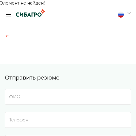
Элемент не найден!
ОБРАТИТЬСЯ К
ПРЕДСЕДАТЕЛЮ
ПРАВЛЕНИЯ А.
П. ТЮТЮШЕВУ
Если вы хотите получить
обратную связь, оставьте
свои контакты
Отправить анонимно
Отправить резюме