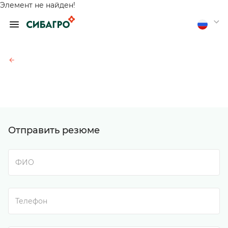
Элемент не найден!
ОБРАТИТЬСЯ К
ПРЕДСЕДАТЕЛЮ
ПРАВЛЕНИЯ А.
П. ТЮТЮШЕВУ
Если вы хотите получить
обратную связь, оставьте
свои контакты
Отправить анонимно
Отправить резюме