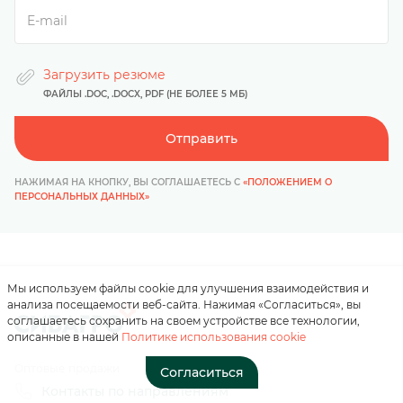
Загрузить резюме
ФАЙЛЫ .DOC, .DOCX, PDF (НЕ БОЛЕЕ 5 МБ)
Отправить
Нажимая на кнопку, вы
соглашаетесь с
НАЖИМАЯ НА КНОПКУ, ВЫ СОГЛАШАЕТЕСЬ С
«ПОЛОЖЕНИЕМ О
«положением о
ПЕРСОНАЛЬНЫХ ДАННЫХ»
персональных данных»
Отправить
Мы используем файлы cookie для улучшения взаимодействия и
анализа посещаемости веб-сайта. Нажимая «Согласиться», вы
соглашаетесь сохранить на своем устройстве все технологии,
описанные в нашей
Политике использования cookie
Оптовые продажи
Согласиться
Контакты по направлениям