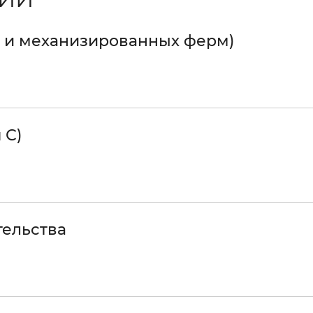
к и механизированных ферм)
 С)
тельства