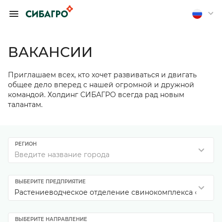
ОБРАТИТЬСЯ К
ПРЕДСЕДАТЕЛЮ
ПРАВЛЕНИЯ А.
ВАКАНСИИ
П. ТЮТЮШЕВУ
Приглашаем всех, кто хочет развиваться и двигать
Если вы хотите получить
общее дело вперед с нашей огромной и дружной
обратную связь, оставьте
командой. Холдинг СИБАГРО всегда рад новым
свои контакты
талантам.
Отправить анонимно
РЕГИОН
Введите название города
ВЫБЕРИТЕ ПРЕДПРИЯТИЕ
Растениеводческое отделение свинокомплекса «Ураль
ВЫБЕРИТЕ НАПРАВЛЕНИЕ