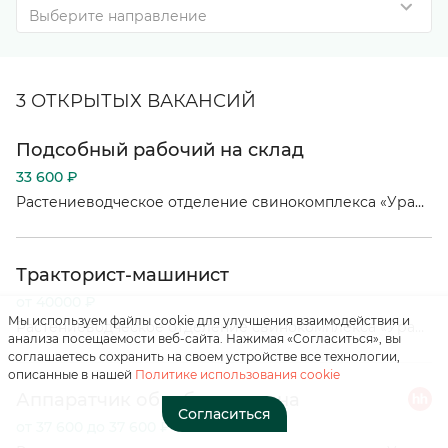
Выберите направление
3 ОТКРЫТЫХ ВАКАНСИЙ
Подсобный рабочий на склад
33 600 ₽
Нажимая на кнопку, вы
соглашаетесь с
Растениеводческое отделение свинокомплекса «Уральский»
«положением о
персональных данных»
Тракторист-машинист
Отправить
от 40000 ₽
Мы используем файлы cookie для улучшения взаимодействия и
Растениеводческое отделение свинокомплекса «Уральский»
анализа посещаемости веб-сайта. Нажимая «Согласиться», вы
соглашаетесь сохранить на своем устройстве все технологии,
описанные в нашей
Политике использования cookie
Аппаратчик обработки зерна
Согласиться
от 37 600 до 37 600 ₽