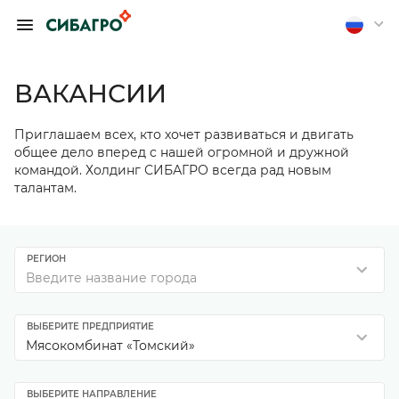
ОБРАТИТЬСЯ К
ПРЕДСЕДАТЕЛЮ
ПРАВЛЕНИЯ А.
ВАКАНСИИ
П. ТЮТЮШЕВУ
Приглашаем всех, кто хочет развиваться и двигать
Если вы хотите получить
общее дело вперед с нашей огромной и дружной
обратную связь, оставьте
командой. Холдинг СИБАГРО всегда рад новым
свои контакты
талантам.
Отправить анонимно
РЕГИОН
Введите название города
ВЫБЕРИТЕ ПРЕДПРИЯТИЕ
Мясокомбинат «Томский»
ВЫБЕРИТЕ НАПРАВЛЕНИЕ