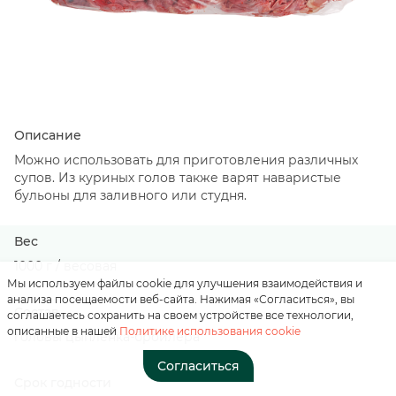
Описание
Нажимая на кнопку, вы
Можно использовать для приготовления различных
соглашаетесь с
супов. Из куриных голов также варят наваристые
«положением о
бульоны для заливного или студня.
персональных данных»
Вес
Отправить
1000 г / весовая
Мы используем файлы cookie для улучшения взаимодействия и
анализа посещаемости веб-сайта. Нажимая «Согласиться», вы
Состав
соглашаетесь сохранить на своем устройстве все технологии,
описанные в нашей
Политике использования cookie
головы цыпленка-бройлера
Согласиться
Срок годности