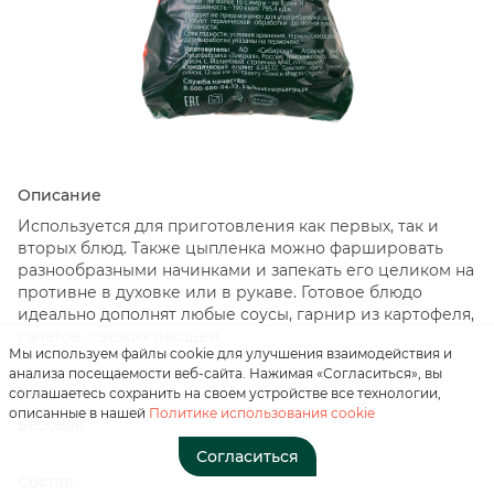
Описание
Нажимая на кнопку, вы
соглашаетесь с
Используется для приготовления как первых, так и
«положением о
вторых блюд. Также цыпленка можно фаршировать
персональных данных»
разнообразными начинками и запекать его целиком на
противне в духовке или в рукаве. Готовое блюдо
идеально дополнят любые соусы, гарнир из картофеля,
Отправить
салатов, свежих овощей.
Мы используем файлы cookie для улучшения взаимодействия и
анализа посещаемости веб-сайта. Нажимая «Согласиться», вы
Вес
соглашаетесь сохранить на своем устройстве все технологии,
описанные в нашей
Политике использования cookie
весовая
Согласиться
Состав