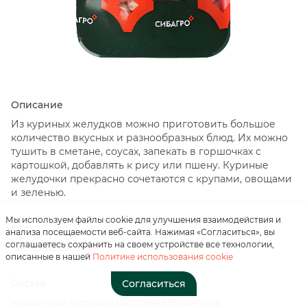
Описание
Нажимая на кнопку, вы
Из куриных желудков можно приготовить большое
соглашаетесь с
количество вкусных и разнообразных блюд. Их можно
«положением о
тушить в сметане, соусах, запекать в горшочках с
персональных данных»
картошкой, добавлять к рису или пшену. Куриные
желудочки прекрасно сочетаются с крупами, овощами
и зеленью.
Отправить
Мы используем файлы cookie для улучшения взаимодействия и
Вес
анализа посещаемости веб-сайта. Нажимая «Согласиться», вы
соглашаетесь сохранить на своем устройстве все технологии,
500 г / весовая
описанные в нашей
Политике использования cookie
Состав
Согласиться
мышечные желудки цыпленка-бройлера