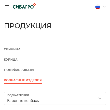
ОБРАТИТЬСЯ К
ПРЕДСЕДАТЕЛЮ
ПРАВЛЕНИЯ А.
ПРОДУКЦИЯ
П. ТЮТЮШЕВУ
Если вы хотите получить
обратную связь, оставьте
СВИНИНА
свои контакты
КУРИЦА
Отправить анонимно
ПОЛУФАБРИКАТЫ
КОЛБАСНЫЕ ИЗДЕЛИЯ
ПОДКАТЕГОРИИ
Вареные колбасы