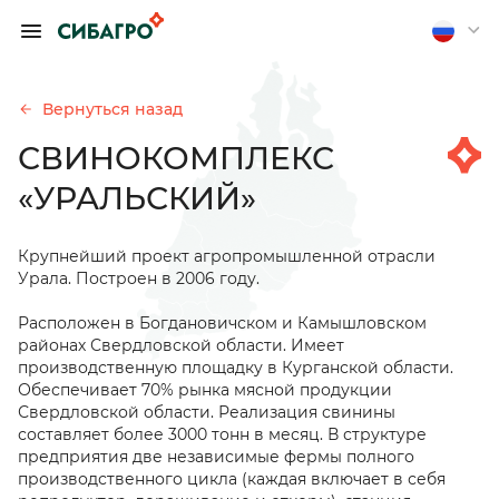
ОБРАТИТЬСЯ К
ПРЕДСЕДАТЕЛЮ
ПРАВЛЕНИЯ А.
Вернуться назад
П. ТЮТЮШЕВУ
СВИНОКОМПЛЕКС
Если вы хотите получить
«УРАЛЬСКИЙ»
обратную связь, оставьте
свои контакты
Крупнейший проект агропромышленной отрасли
Отправить анонимно
Урала. Построен в 2006 году.
Расположен в Богдановичском и Камышловском
районах Свердловской области. Имеет
производственную площадку в Курганской области.
Обеспечивает 70% рынка мясной продукции
Свердловской области. Реализация свинины
составляет более 3000 тонн в месяц. В структуре
предприятия две независимые фермы полного
производственного цикла (каждая включает в себя