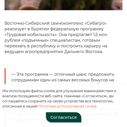
Восточно-Сибирский свинокомплекс «Сибагро»
реализует в Бурятии федеральную программу
«Трудовая мобильность». Она предлагает 1,5 млн
рублей «подъемных» специалистам, готовым
переехать в республику и построить карьеру на
Нажимая на кнопку, вы
ведущем агропредприятии Дальнего Востока.
соглашаетесь с
«положением о
персональных данных»
— Эта программа — отличный шанс предложить
сотрудникам один из самых весомых бонусов на
Отправить
рынке труда. «Подъемные» до 1,5 млн рублей,
Мы используем файлы cookie для улучшения взаимодействия и
которые мы совместно с государством
анализа посещаемости веб-сайта. Нажимая «Согласиться», вы
выплачиваем специалистам, дают возможность
соглашаетесь сохранить на своем устройстве все технологии,
обеспечить новым сотрудникам уверенный старт в
описанные в нашей
Политике использования cookie
Бурятии и на нашем предприятии, — комментирует
Владислава Курмазова, заместитель директора по
Согласиться
управлению персоналом.