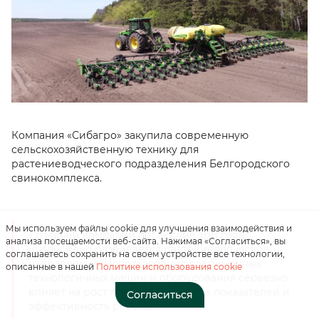
Нажимая на кнопку, вы
Компания «Сибагро» закупила современную
соглашаетесь с
сельскохозяйственную технику для
«положением о
растениеводческого подразделения Белгородского
персональных данных»
свинокомплекса.
Отправить
Мы используем файлы cookie для улучшения взаимодействия и
- В нашей компании последние три года
анализа посещаемости веб-сайта. Нажимая «Согласиться», вы
интенсивно развивается растениеводческое
соглашаетесь сохранить на своем устройстве все технологии,
направление. Использование современных
описанные в нашей
Политике использования cookie
технологичных машин и оборудования серьезно
влияет на рост производственных показателей и
Согласиться
эффективность работы,