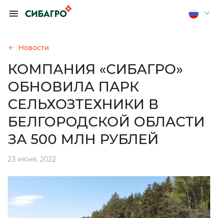
ОБРАТИТЬСЯ К
ПРЕДСЕДАТЕЛЮ
ПРАВЛЕНИЯ А.
Новости
П. ТЮТЮШЕВУ
КОМПАНИЯ «СИБАГРО»
Если вы хотите получить
ОБНОВИЛА ПАРК
обратную связь, оставьте
свои контакты
СЕЛЬХОЗТЕХНИКИ В
БЕЛГОРОДСКОЙ ОБЛАСТИ
Отправить анонимно
ЗА 500 МЛН РУБЛЕЙ
23 июня, 2022