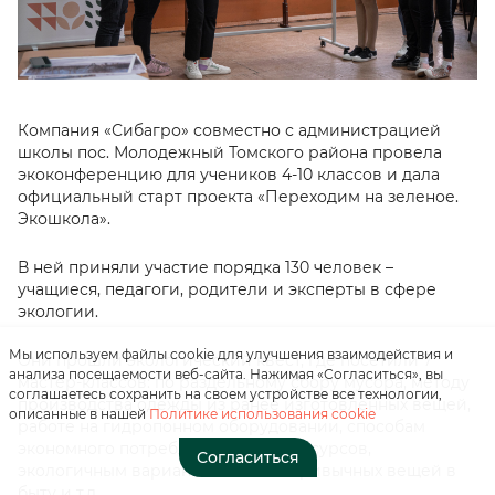
Компания «Сибагро» совместно с администрацией
школы пос. Молодежный Томского района провела
экоконференцию для учеников 4-10 классов и дала
Нажимая на кнопку, вы
официальный старт проекта «Переходим на зеленое.
соглашаетесь с
Экошкола».
«положением о
персональных данных»
В ней приняли участие порядка 130 человек –
учащиеся, педагоги, родители и эксперты в сфере
экологии.
Отправить
Мы используем файлы cookie для улучшения взаимодействия и
Они прошли экологический квест, где посетили 7
анализа посещаемости веб-сайта. Нажимая «Согласиться», вы
мастер-классов: по раздельному сбору мусора, методу
соглашаетесь сохранить на своем устройстве все технологии,
производства одежды из ранее изготовленных вещей,
описанные в нашей
Политике использования cookie
работе на гидропонном оборудовании, способам
экономного потребления энергоресурсов,
Согласиться
экологичным вариантам замены привычных вещей в
быту и т.д