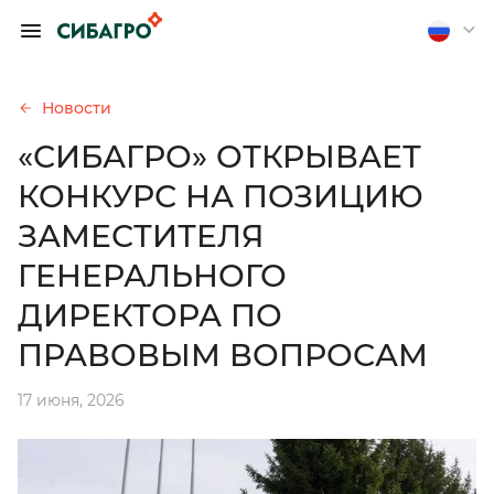
ОБРАТИТЬСЯ К
ПРЕДСЕДАТЕЛЮ
ПРАВЛЕНИЯ А.
Новости
П. ТЮТЮШЕВУ
«СИБАГРО» ОТКРЫВАЕТ
Если вы хотите получить
КОНКУРС НА ПОЗИЦИЮ
обратную связь, оставьте
свои контакты
ЗАМЕСТИТЕЛЯ
ГЕНЕРАЛЬНОГО
Отправить анонимно
ДИРЕКТОРА ПО
ПРАВОВЫМ ВОПРОСАМ
17 июня, 2026