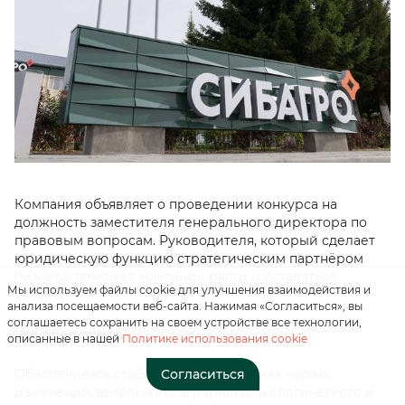
Нажимая на кнопку, вы
соглашаетесь с
«положением о
Компания объявляет о проведении конкурса на
персональных данных»
должность заместителя генерального директора по
правовым вопросам. Руководителя, который сделает
Отправить
юридическую функцию стратегическим партнёром
бизнеса: поможет компании расти и оставаться
Мы используем файлы cookie для улучшения взаимодействия и
устойчивой.
анализа посещаемости веб-сайта. Нажимая «Согласиться», вы
соглашаетесь сохранить на своем устройстве все технологии,
Что предстоит
описанные в нашей
Политике использования cookie
Согласиться
Обеспечивать стабильность в условиях частых
изменений земельного, аграрного, экологического и